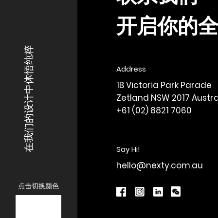
快速消费品
开启你的
金融
在我们的设计中体悟纯粹
教育
Address
1B Victoria Park Parade
Zetland NSW 2017 Austra
+61 (02) 8821 7060
Say Hi!
hello@nexty.com.au
点击切换颜色