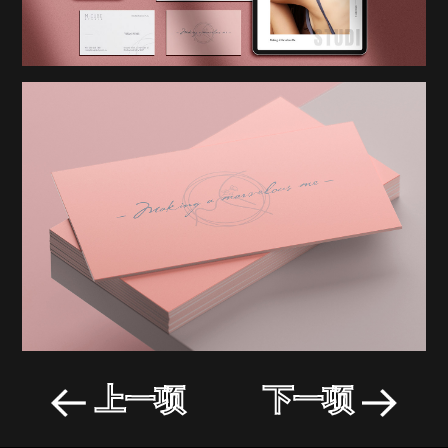
上一项
下一项