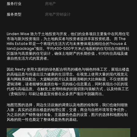
服务行业
房地产
服务类型
房地产营销设计
Linden Wise 致力于土地投资与开发，他们的业务项目主要集中在民用住宅
市场与新兴投资项目，为土地购买者与投资者提供丰富投资机遇。 而 The
Hills Estate 即是一个将现代生活方式与未来整体规划相结合的“house &
land package”项目。平均400-500平方米占地面积的住宅结合功能性社
区版块与高质量的住宅设计，确保土地财产的长期价值，针对向往高端及健
康自然生活方式的置房者。
因此 Nexty 使用大面积的绿色配合明亮的橘色与铜色特殊工艺，展现出楼盘
的高端品质与传递出活力健康的生活理念。在视觉上使用大量的现代视觉元
素与网格系统配合，大篇幅的图片以及显眼清晰的大比例标题，不仅使图册
逻辑清晰，读者能够快速抓住每一页的核心信息重点，同时表现出小区的现
代感与高端品质。 在触觉上使用特殊的封面切割与装帧方式，以及特殊工艺
（烫铜压印）印刷让楼盘宣传册在众多房产项目中脱颖而出。
地图范围的选择，周边生活设施的调查以及地图的绘制等，我们也做到细致
入微，真实的还原出楼盘的地理位置，交通，商业与自然环境等竞争优势，
为之后的房产销售做好准备。主题颜色色盘的设置，图片的选择和地图绘制
风格的统一性也奠定了整体楼盘热售的基础。