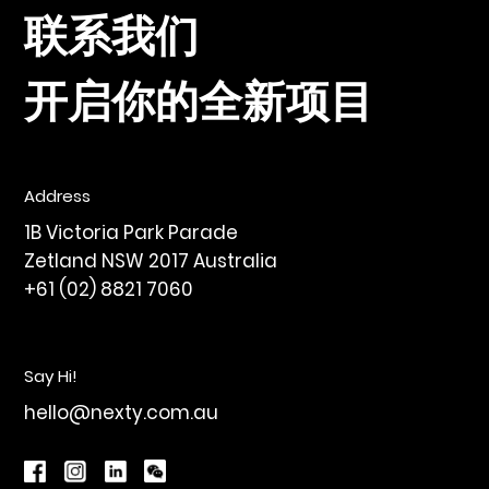
联系我们
开启你的全新项目
Address
1B Victoria Park Parade
Zetland NSW 2017 Australia
+61 (02) 8821 7060
Say Hi!
hello@nexty.com.au