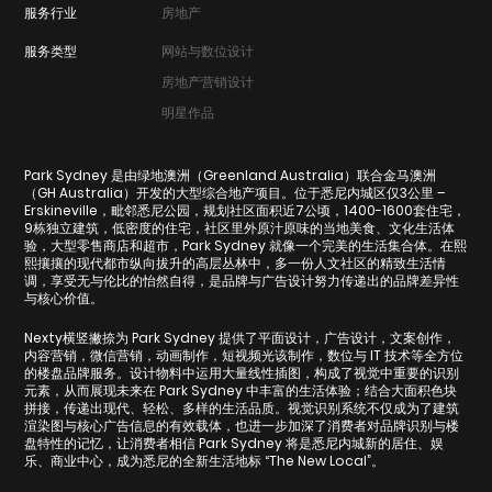
服务行业
房地产
服务类型
网站与数位设计
房地产营销设计
明星作品
Park Sydney 是由绿地澳洲（Greenland Australia）联合金马澳洲
（GH Australia）开发的大型综合地产项目。位于悉尼内城区仅3公里 –
Erskineville，毗邻悉尼公园，规划社区面积近7公顷，1400-1600套住宅，
9栋独立建筑，低密度的住宅，社区里外原汁原味的当地美食、文化生活体
验，大型零售商店和超市，Park Sydney 就像一个完美的生活集合体。在熙
熙攘攘的现代都市纵向拔升的高层丛林中，多一份人文社区的精致生活情
调，享受无与伦比的怡然自得，是品牌与广告设计努力传递出的品牌差异性
与核心价值。
Nexty横竖撇捺为 Park Sydney 提供了平面设计，广告设计，文案创作，
内容营销，微信营销，动画制作，短视频光该制作，数位与 IT 技术等全方位
的楼盘品牌服务。设计物料中运用大量线性插图，构成了视觉中重要的识别
元素，从而展现未来在 Park Sydney 中丰富的生活体验；结合大面积色块
拼接，传递出现代、轻松、多样的生活品质。视觉识别系统不仅成为了建筑
渲染图与核心广告信息的有效载体，也进一步加深了消费者对品牌识别与楼
盘特性的记忆，让消费者相信 Park Sydney 将是悉尼内城新的居住、娱
乐、商业中心，成为悉尼的全新生活地标 “The New Local”。