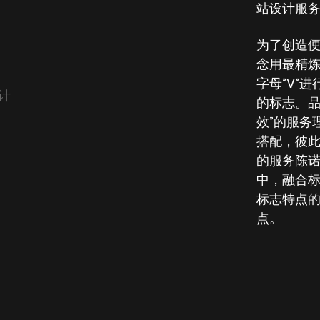
站设计服
为了创造
念用最精
字母”V”
计
的标志。品
效”的服务
搭配，彼
的服务陈
中，融合
标志特点
点。