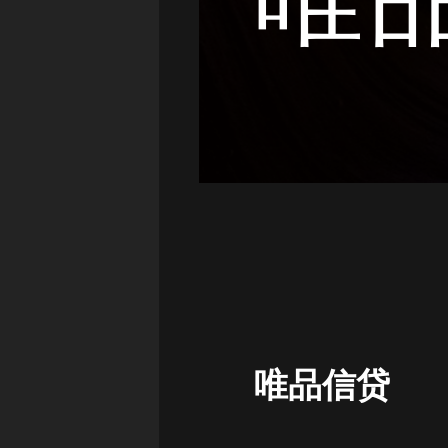
唯
唯品信贷